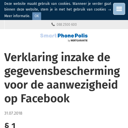
Deze website maakt gebruik van cookies. Wanneer je verder gaat
Menu
binnen deze website, stem je in met het gebruik van cookies
→
Meer informatie
.
OK
088 2500 600
Verklaring inzake de
gegevensbescherming
voor de aanwezigheid
op Facebook
31.07.2018
§ 1