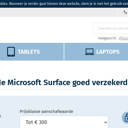
kies. Wanneer je verder gaat binnen deze website, stem je in met het gebruik va
Veelgezocht:
iPhon
TABLETS
LAPTOPS
Je Microsoft Surface goed verzekerd
Prijsklasse aanschafwaarde
a