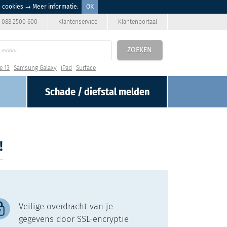
n cookies
→ Meer informatie
.
OK
088 2500 600
Klantenservice
Klantenportaal
ZOEKEN
e 13
Samsung Galaxy
iPad
Surface
Schade / diefstal
melden
!
Veilige overdracht van je
gegevens door SSL-encryptie