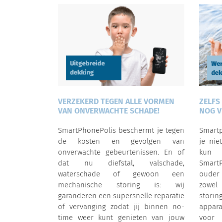
VERZEKERD TEGEN ALLE VORMEN
ZELFS
VAN ONVERWACHTE SCHADE!
NOG V
SmartPhonePolis beschermt je tegen
Smartp
de kosten en gevolgen van
je nie
onverwachte gebeurtenissen. En of
kun j
dat nu diefstal, valschade,
Smart
waterschade of gewoon een
ouder
mechanische storing is: wij
zowel
garanderen een supersnelle reparatie
storin
of vervanging zodat jij binnen no-
appara
time weer kunt genieten van jouw
voo