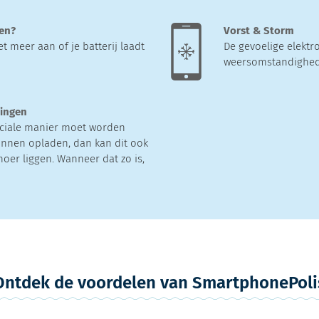
ten?
Vorst & Storm
t meer aan of je batterij laadt
De gevoelige elektr
weersomstandighede
tingen
ciale manier moet worden
nnen opladen, dan kan dit ook
noer liggen. Wanneer dat zo is,
Ontdek de voordelen van SmartphonePoli