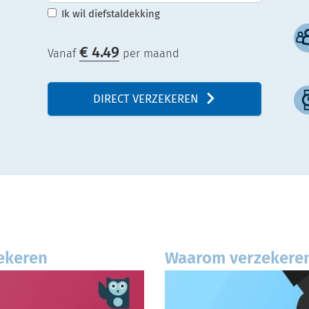
Ik wil diefstaldekking
€
4.49
Vanaf
per maand
DIRECT VERZEKEREN
zekeren
Waarom verzekeren 