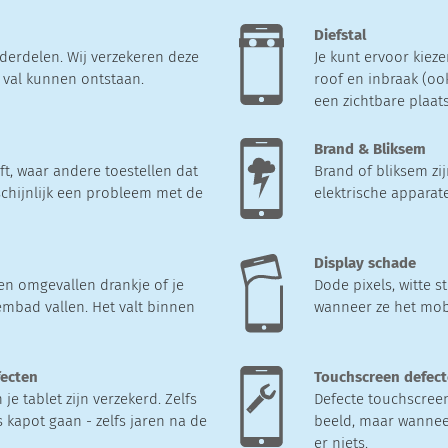
Diefstal
derdelen. Wij verzekeren deze
Je kunt ervoor kieze
e val kunnen ontstaan.
roof en inbraak (oo
een zichtbare plaats
Brand & Bliksem
t, waar andere toestellen dat
Brand of bliksem zi
chijnlijk een probleem met de
elektrische apparat
Display schade
en omgevallen drankje of je
Dode pixels, witte 
embad vallen. Het valt binnen
wanneer ze het mob
fecten
Touchscreen defec
e tablet zijn verzekerd. Zelfs
Defecte touchscreens
 kapot gaan - zelfs jaren na de
beeld, maar wanneer
er niets.