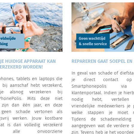
 JE HUIDIGE APPARAAT KAN
REPAREREN GAAT SOEPEL EN 
ERZEKERD WORDEN!
In geval van schade of diefst
hones, tablets en laptops die
je direct contact o
t bij aanschaf hebt verzekerd,
Smartphonepolis vi
e alsnog verzekeren bij
klantenportaal. Indien je hierb
PhonePolis. Mits deze niet
nodig hebt, vertellen
 zijn dan één jaar, en deze
vriendelijke medewerkers je 
 geen schade vertonen als
welke stappen je moet 
gsvrij werken. Jouw kostbare
Tijdens de schademelding
at is dan volledig verzekerd
aangegeven wat de verdere s
r alle onvoorziene
zijn. Tevens heb je het voordee