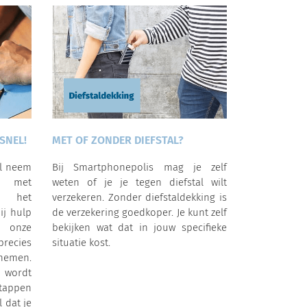
SNEL!
MET OF ZONDER DIEFSTAL?
al neem
Bij Smartphonepolis mag je zelf
p met
weten of je je tegen diefstal wilt
a het
verzekeren. Zonder diefstaldekking is
ij hulp
de verzekering goedkoper. Je kunt zelf
 onze
bekijken wat dat in jouw specifieke
precies
situatie kost.
nemen.
 wordt
tappen
l dat je