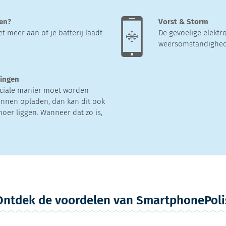
ten?
Vorst & Storm
t meer aan of je batterij laadt
De gevoelige elektr
weersomstandighede
tingen
ciale manier moet worden
nnen opladen, dan kan dit ook
noer liggen. Wanneer dat zo is,
Ontdek de voordelen van SmartphonePoli