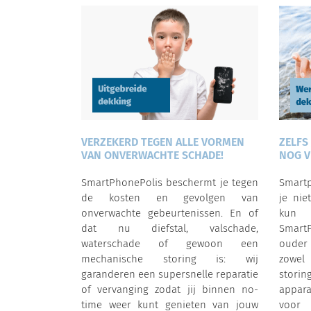
VERZEKERD TEGEN ALLE VORMEN
ZELFS
VAN ONVERWACHTE SCHADE!
NOG V
SmartPhonePolis beschermt je tegen
Smartp
de kosten en gevolgen van
je nie
onverwachte gebeurtenissen. En of
kun j
dat nu diefstal, valschade,
Smart
waterschade of gewoon een
ouder
mechanische storing is: wij
zowel
garanderen een supersnelle reparatie
storin
of vervanging zodat jij binnen no-
appara
time weer kunt genieten van jouw
voo