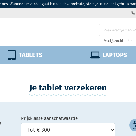
kies. Wanneer je verder gaat binnen deze website, stem je in met het gebruik va
Veelgezocht:
iPhon
TABLETS
LAPTOPS
Je tablet verzekeren
Prijsklasse aanschafwaarde
a