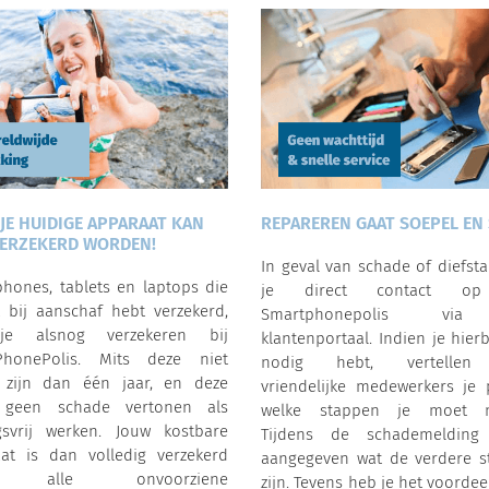
 JE HUIDIGE APPARAAT KAN
REPAREREN GAAT SOEPEL EN 
ERZEKERD WORDEN!
In geval van schade of diefst
hones, tablets en laptops die
je direct contact o
t bij aanschaf hebt verzekerd,
Smartphonepolis vi
e alsnog verzekeren bij
klantenportaal. Indien je hierb
PhonePolis. Mits deze niet
nodig hebt, vertellen
 zijn dan één jaar, en deze
vriendelijke medewerkers je 
 geen schade vertonen als
welke stappen je moet 
gsvrij werken. Jouw kostbare
Tijdens de schademelding
at is dan volledig verzekerd
aangegeven wat de verdere s
r alle onvoorziene
zijn. Tevens heb je het voordee