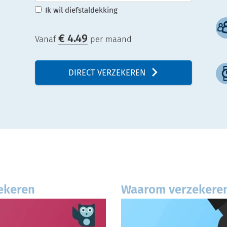
Ik wil diefstaldekking
€
4.49
Vanaf
per maand
DIRECT VERZEKEREN
zekeren
Waarom verzekeren 