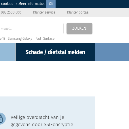
n cookies
→ Meer informatie
.
OK
088 2500 600
Klantenservice
Klantenportaal
ZOEKEN
e 13
Samsung Galaxy
iPad
Surface
Schade / diefstal
melden
Veilige overdracht van je
gegevens door SSL-encryptie