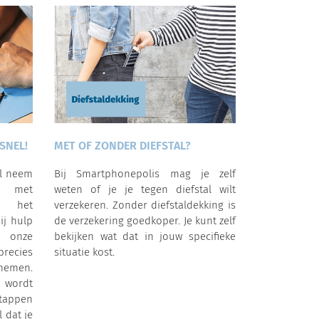
SNEL!
MET OF ZONDER DIEFSTAL?
al neem
Bij Smartphonepolis mag je zelf
p met
weten of je je tegen diefstal wilt
a het
verzekeren. Zonder diefstaldekking is
ij hulp
de verzekering goedkoper. Je kunt zelf
 onze
bekijken wat dat in jouw specifieke
precies
situatie kost.
nemen.
 wordt
tappen
l dat je