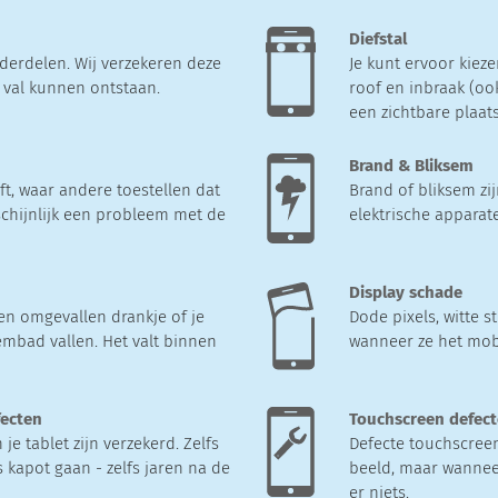
Diefstal
derdelen. Wij verzekeren deze
Je kunt ervoor kieze
e val kunnen ontstaan.
roof en inbraak (oo
een zichtbare plaats
Brand & Bliksem
t, waar andere toestellen dat
Brand of bliksem zi
chijnlijk een probleem met de
elektrische apparat
Display schade
en omgevallen drankje of je
Dode pixels, witte 
embad vallen. Het valt binnen
wanneer ze het mob
fecten
Touchscreen defec
e tablet zijn verzekerd. Zelfs
Defecte touchscreens
 kapot gaan - zelfs jaren na de
beeld, maar wanneer
er niets.