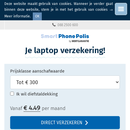
Deze website maakt gebruik van cookies. Wanneer je verder gaat
Menu
binnen deze website, stem je in met het gebruik van cookies
→
Meer informatie
.
OK
088 2500 600
Je laptop verzekering!
Prijsklasse aanschafwaarde
Ik wil diefstaldekking
€
4.49
Vanaf
per maand
DIRECT VERZEKEREN