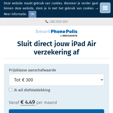
Deze website maakt gebruik van cookies. Wanneer je verder gaat
Menu
binnen deze website, stem je in met het gebruik van cookies
→
Meer informatie
.
OK
088 2500 600
Sluit direct jouw iPad Air
verzekering af
Prijsklasse aanschafwaarde
Ik wil diefstaldekking
€
4.49
Vanaf
per maand