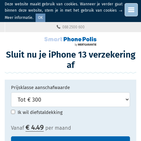
Deze website maakt gebruik van cookies. Wanneer je verder gaat
Menu
binnen deze website, stem je in met het gebruik van cookies
→
Meer informatie
.
OK
088 2500 600
Sluit nu je iPhone 13 verzekering
af
Prijsklasse aanschafwaarde
Ik wil diefstaldekking
€
4.49
Vanaf
per maand