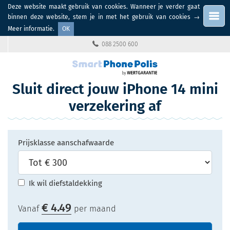
Deze website maakt gebruik van cookies. Wanneer je verder gaat
Menu
binnen deze website, stem je in met het gebruik van cookies
→
Meer informatie
.
OK
088 2500 600
Sluit direct jouw iPhone 14 mini
verzekering af
Prijsklasse aanschafwaarde
Ik wil diefstaldekking
€
4.49
Vanaf
per maand