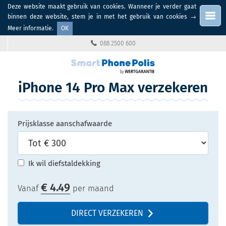
Deze website maakt gebruik van cookies. Wanneer je verder gaat
Menu
binnen deze website, stem je in met het gebruik van cookies
→
Meer informatie
.
OK
088 2500 600
iPhone 14 Pro Max verzekeren
Prijsklasse aanschafwaarde
Ik wil diefstaldekking
€
4.49
Vanaf
per maand
DIRECT VERZEKEREN