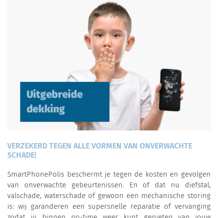
VERZEKERD TEGEN ALLE VORMEN VAN ONVERWACHTE
SCHADE!
SmartPhonePolis beschermt je tegen de kosten en gevolgen
van onverwachte gebeurtenissen. En of dat nu diefstal,
valschade, waterschade of gewoon een mechanische storing
is: wij garanderen een supersnelle reparatie of vervanging
zodat jij binnen no-time weer kunt genieten van jouw