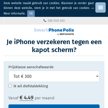
Deze website maakt gebruik van cookies. Wanneer je verder gaat
Menu
binnen deze website, stem je in met het gebruik van cookies
→
Meer informatie
.
OK
088 2500 600
Je iPhone verzekeren tegen een
kapot scherm?
Prijsklasse aanschafwaarde
Ik wil diefstaldekking
€
4.49
Vanaf
per maand