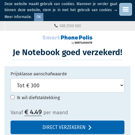
Deze website maakt gebruik van cookies. Wanneer je verder gaat
Menu
binnen deze website, stem je in met het gebruik van cookies
→
Meer informatie
.
OK
088 2500 600
Je Notebook goed verzekerd!
Prijsklasse aanschafwaarde
Ik wil diefstaldekking
€
4.49
Vanaf
per maand
DIRECT VERZEKEREN