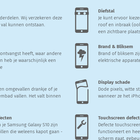
Diefstal
derdelen. Wij verzekeren deze
Je kunt ervoor kieze
e val kunnen ontstaan.
roof en inbraak (oo
een zichtbare plaats
Brand & Bliksem
ontvangst heeft, waar andere
Brand of bliksem zi
 heb je waarschijnlijk een
elektrische apparat
ne
Display schade
en omgevallen drankje of je
Dode pixels, witte 
embad vallen. Het valt binnen
wanneer ze het iPh
fecten
Touchscreen defec
 je Samsung Galaxy S10 zijn
Defecte touchscreen
illen die weleens kapot gaan -
functioneert en hee
scherm gaat, gebeurt