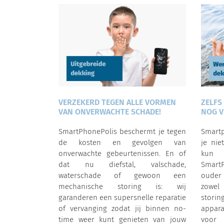
VERZEKERD TEGEN ALLE VORMEN
ZELFS
VAN ONVERWACHTE SCHADE!
NOG V
SmartPhonePolis beschermt je tegen
Smartp
de kosten en gevolgen van
je nie
onverwachte gebeurtenissen. En of
kun j
dat nu diefstal, valschade,
Smart
waterschade of gewoon een
ouder
mechanische storing is: wij
zowel
garanderen een supersnelle reparatie
storin
of vervanging zodat jij binnen no-
appara
time weer kunt genieten van jouw
voo