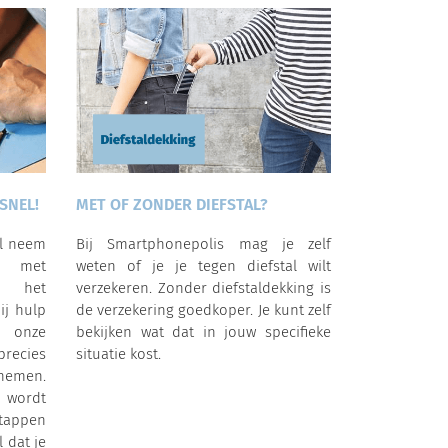
SNEL!
MET OF ZONDER DIEFSTAL?
al neem
Bij Smartphonepolis mag je zelf
p met
weten of je je tegen diefstal wilt
a het
verzekeren. Zonder diefstaldekking is
ij hulp
de verzekering goedkoper. Je kunt zelf
 onze
bekijken wat dat in jouw specifieke
precies
situatie kost.
nemen.
 wordt
tappen
l dat je