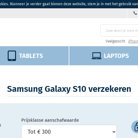
kies. Wanneer je verder gaat binnen deze website, stem je in met het gebruik va
Veelgezocht:
iPhon
TABLETS
LAPTOPS
Samsung Galaxy S10 verzekeren
Prijsklasse aanschafwaarde
a