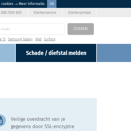
n cookies
→ Meer informatie
.
OK
088 2500 600
Klantenservice
Klantenportaal
ZOEKEN
e 13
Samsung Galaxy
iPad
Surface
Schade / diefstal
melden
Veilige overdracht van je
gegevens door SSL-encryptie