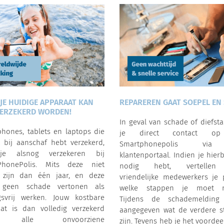
 JE HUIDIGE APPARAAT KAN
REPAREREN GAAT SOEPEL EN 
ERZEKERD WORDEN!
In geval van schade of diefst
hones, tablets en laptops die
je direct contact o
t bij aanschaf hebt verzekerd,
Smartphonepolis vi
e alsnog verzekeren bij
klantenportaal. Indien je hierb
PhonePolis. Mits deze niet
nodig hebt, vertellen
 zijn dan één jaar, en deze
vriendelijke medewerkers je 
 geen schade vertonen als
welke stappen je moet 
gsvrij werken. Jouw kostbare
Tijdens de schademelding
at is dan volledig verzekerd
aangegeven wat de verdere s
r alle onvoorziene
zijn. Tevens heb je het voordee