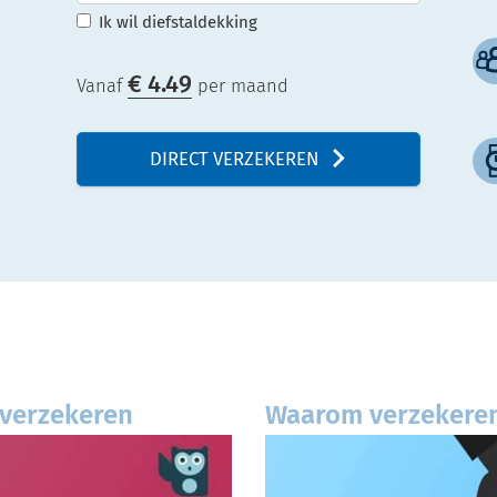
Ik wil diefstaldekking
€
4.49
Vanaf
per maand
DIRECT VERZEKEREN
 verzekeren
Waarom verzekeren 