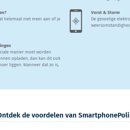
ten?
Vorst & Storm
at helemaal niet meer aan of je
De gevoelige elektr
weersomstandighede
tingen
ciale manier moet worden
nnen opladen, dan kan dit ook
noer liggen. Wanneer dat zo is,
Ontdek de voordelen van SmartphonePoli