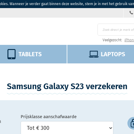
kies. Wanneer je verder gaat binnen deze website, stem je in met het gebruik va
Veelgezocht:
iPhon
TABLETS
LAPTOPS
Samsung Galaxy S23 verzekeren
Prijsklasse aanschafwaarde
a