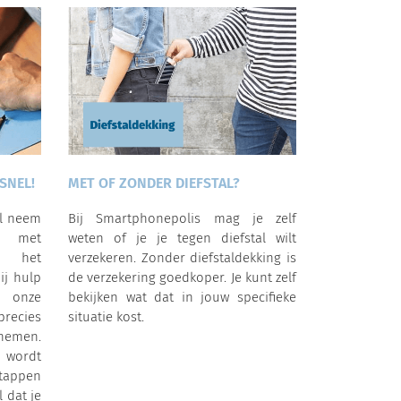
SNEL!
MET OF ZONDER DIEFSTAL?
al neem
Bij Smartphonepolis mag je zelf
p met
weten of je je tegen diefstal wilt
a het
verzekeren. Zonder diefstaldekking is
ij hulp
de verzekering goedkoper. Je kunt zelf
 onze
bekijken wat dat in jouw specifieke
precies
situatie kost.
nemen.
 wordt
tappen
l dat je