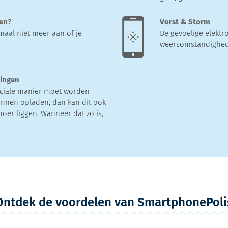
ten?
Vorst & Storm
maal niet meer aan of je
De gevoelige elektr
weersomstandighede
tingen
ciale manier moet worden
nnen opladen, dan kan dit ook
noer liggen. Wanneer dat zo is,
Ontdek de voordelen van SmartphonePoli