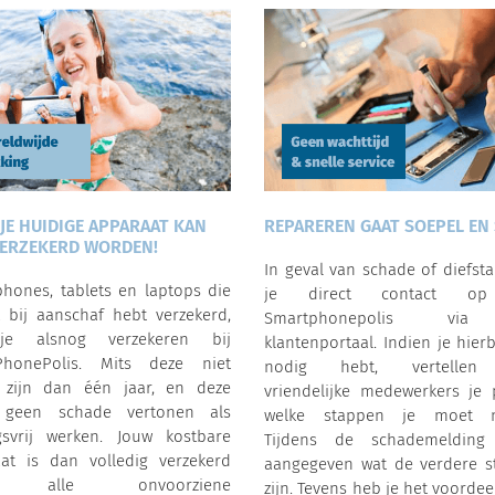
 JE HUIDIGE APPARAAT KAN
REPAREREN GAAT SOEPEL EN 
ERZEKERD WORDEN!
In geval van schade of diefst
hones, tablets en laptops die
je direct contact o
t bij aanschaf hebt verzekerd,
Smartphonepolis vi
e alsnog verzekeren bij
klantenportaal. Indien je hierb
PhonePolis. Mits deze niet
nodig hebt, vertellen
 zijn dan één jaar, en deze
vriendelijke medewerkers je 
 geen schade vertonen als
welke stappen je moet 
gsvrij werken. Jouw kostbare
Tijdens de schademelding
at is dan volledig verzekerd
aangegeven wat de verdere s
r alle onvoorziene
zijn. Tevens heb je het voordee