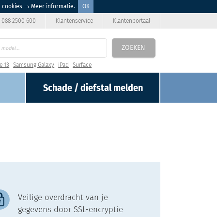
n cookies
→ Meer informatie
.
OK
088 2500 600
Klantenservice
Klantenportaal
ZOEKEN
e 13
Samsung Galaxy
iPad
Surface
Schade / diefstal
melden
Veilige overdracht van je
gegevens door SSL-encryptie