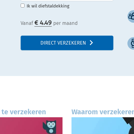
Ik wil diefstaldekking
€
4.49
Vanaf
per maand
DIRECT VERZEKEREN
 te verzekeren
Waarom verzekeren 