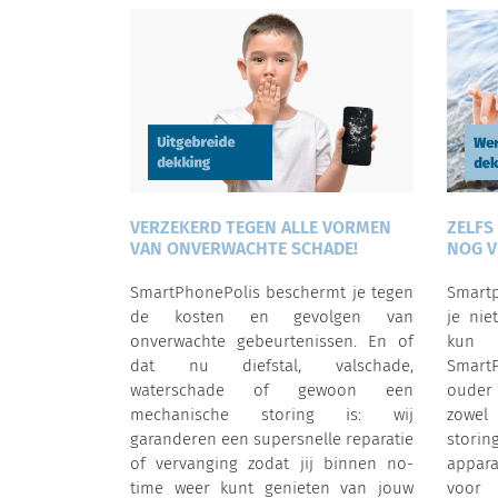
VERZEKERD TEGEN ALLE VORMEN
ZELFS
VAN ONVERWACHTE SCHADE!
NOG V
SmartPhonePolis beschermt je tegen
Smartp
de kosten en gevolgen van
je nie
onverwachte gebeurtenissen. En of
kun j
dat nu diefstal, valschade,
Smart
waterschade of gewoon een
ouder
mechanische storing is: wij
zowel
garanderen een supersnelle reparatie
storin
of vervanging zodat jij binnen no-
appara
time weer kunt genieten van jouw
voo