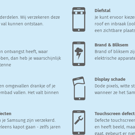
Diefstal
derdelen. Wij verzekeren deze
Je kunt ervoor kieze
e val kunnen ontstaan.
roof en inbraak (oo
een zichtbare plaats
Brand & Bliksem
n ontvangst heeft, waar
Brand of bliksem zi
ben, dan heb je waarschijnlijk
elektrische apparat
tenne
Display schade
en omgevallen drankje of je
Dode pixels, witte 
embad vallen. Het valt binnen
wanneer ze het Sam
fecten
Touchscreen defec
je Samsung zijn verzekerd.
Defecte touchscreen
eleens kapot gaan - zelfs jaren
en heeft beeld, maa
gaat, gebeurt er nie