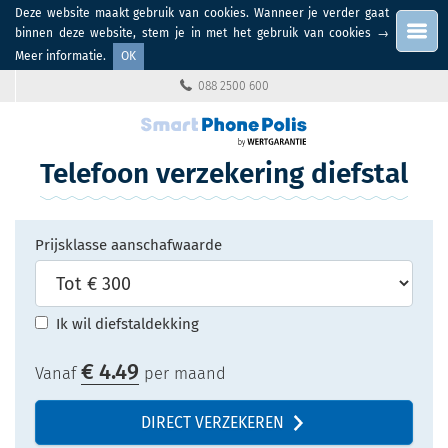
Deze website maakt gebruik van cookies. Wanneer je verder gaat
Menu
binnen deze website, stem je in met het gebruik van cookies
→
Meer informatie
.
OK
088 2500 600
Telefoon verzekering diefstal
Prijsklasse aanschafwaarde
Ik wil diefstaldekking
€
4.49
Vanaf
per maand
DIRECT VERZEKEREN